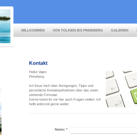
WILLKOMMEN
VON TOLKIEN BIS PINNEBERG
GALERIEN
Kontakt
Heike Vajen
Pinneberg
Ich freue mich über Anregungen, Tipps und
persönliche Kontaktaufnahmen über das unten
stehende Formular.
Gerne könnt ihr mir hier auch Fragen stellen. Ich
helfe jederzeit gerne weiter.
Name:
*