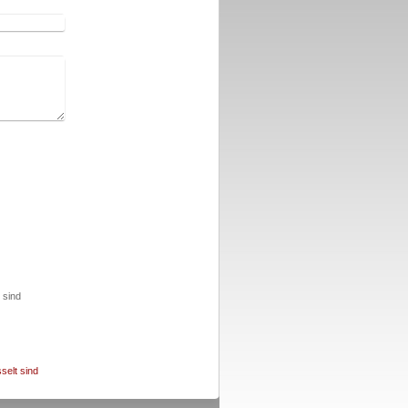
 sind
selt sind