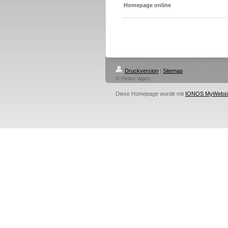
Homepage online
Druckversion
|
Sitemap
© Heike Vajen
Diese Homepage wurde mit
IONOS MyWebsi